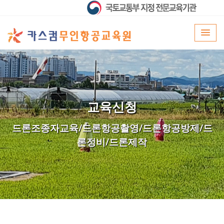
교육신청
드론조종자교육/드론항공촬영/드론항공방제/드
론정비/드론제작