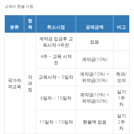
교육비 환불 사항
항
분류
목
취소시점
공제금액
비고
계약금 입금후 교
없음
육시작 4주전
4주 ~ 교육 시작
계약금(10%)
전
계약금(10%) +
학과/
각
교육시작 ~ 5일차
국가자
위약금(30%)
모의
과
격교육
정
실기
계약금(10%) +
6일차 ~ 10일차
1주
위약금(60%)
차
실기
11일차 ~ 15일차
환불액 없음
2주
차